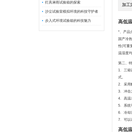
灯具淋雨试验箱的探索
加工
沙尘试验室模拟环境的科技守护者
步入式环境试验箱的科技魅力
高低
*、产品
国产冷
性(可重
温湿度
第二、
1. 三
式。
2. 采
3. 冲
4. 高
5. 系
6. 冷
7. 可以
高低