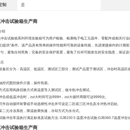
定制
是
温冲击试验箱生产商
介绍
热冲击试验箱系列环境实验箱可为用户检验、检测电子电工元器件、零配件或相关行业
复)提供*条件。该产品具有简单的操作性能和可靠的设备性能，先进便捷操作的计测
均匀，避免任何死角；完备的安全保护装置，避免了任何可能发生的安全隐患，保证设
特点
箱设备区分为：高温区、低温区、测试区三部分，测试产品置于测试区，冲击时高温区或
用触控式图控操作介面，操作筒易。
击方式应用风路切换方式将温度导入测试区，做冷热冲击测试。
温冲击或低温冲击时，zui大时间可达999H，zui大循环周期可达9999次。
统可作自动循环衙擎或手动选择性冲击并可设定二区或三区冲击及冷冲热冲启始。
却采二元冷冻系统，降温效果快速，冷却方式为水冷式。
试验冲击常温执行满足标准及试验方法: GJB150.5 温度冲击试验;GJB360.7温度冲击试验
温冲击试验箱生产商