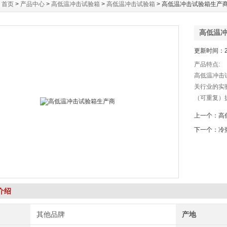
：
首页
>
产品中心
>
高低温冲击试验箱
>
高低温冲击试验箱
> 高低温冲击试验箱生产
高低温
更新时间：20
产品特点:
高低温冲击
关行业的实
（可重复）
能，先进便
上一个：
高
设计，使室
下一个：
冷
免了任何可
介绍
其他品牌
产地