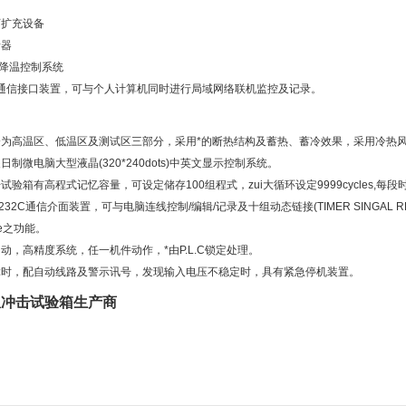
可扩充设备
录器
速降温控制系统
32通信接口装置，可与个人计算机同时进行局域网络联机监控及记录。
为高温区、低温区及测试区三部分，采用*的断热结构及蓄热、蓄冷效果，采用冷热风
日制微电脑大型液晶(320*240dots)中英文显示控制系统。
验箱有高程式记忆容量，可设定储存100组程式，zui大循环设定9999cycles,每段时间zu
-232C通信介面装置，可与电脑连线控制/编辑/记录及十组动态链接(TIMER SINGAL 
ne之功能。
动，高精度系统，任一机件动作，*由P.L.C锁定处理。
障时，配自动线路及警示讯号，发现输入电压不稳定时，具有紧急停机装置。
温冲击试验箱生产商