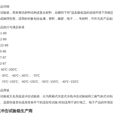
产品详细
试验箱，用来测试材料结构或复合材料，在瞬间下经*温及极低温的连续环境下所能忍
化或物理伤害。适用的对象包括金属，塑料，橡胶，电子……等材料，可作为其产品改
产品执行与满足标准
1-89
2-89
22-89
5-86
7-87
2-87
60℃~200℃
-30℃、-40℃~,-60℃-、-70℃
-70℃~150℃、-60℃~150℃、-50℃~150℃、-40℃~150℃
产品用途
击试验箱又名高低温冲击试验箱，分为两厢式吊篮式冷热冲击试验箱和三厢气体式冷热
、温度快速变化或渐变条件下的适应性试验.特别适用于进行电工、电子产品的环境应力
温冲击试验箱生产商