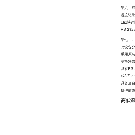
第六、
温度记
Ln2快
RS-2
第七、c
此设备分
采用原装
冷热冲击试
具有RS
或3 Zo
具备全自
机件故
高低