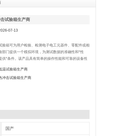
商
冲击试验箱生产商
26-07-13
试验箱可为用户检验、检测电子电工元器件、零配件或相
验部门提供一个模拟环境，为测试数据的准确性和*性
提供*条件。该产品具有简单的操作性能和可靠的设备性
捷操作的计测装置，结构一体化程度高，科学的空气流通
低温试验箱生产商
内温湿度均匀，避免任何死角；完备的安全保护装置，避
热冲击试验箱生产商
能发生的安全隐患，保证设备的长期可靠性.
国产