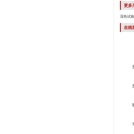
更多
湿热试
在线