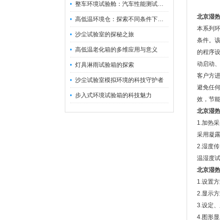
整车环境试验舱：汽车性能测试的设备
北京湿
高低温环境仓：探索不同条件下的科学奥秘
本系列
沙尘试验室的探秘之旅
条件。
高低温老化箱的多维应用与意义
的程序设
动启动
灯具淋雨试验箱的探索
客户方
沙尘试验室模拟环境的科技守护者
避免任
步入式环境试验箱的科技魅力
效，节
北京湿热
1.加
采用凝露
2.湿度
温湿度
北京湿
1.设置
2.显示
3.设定
4.图形