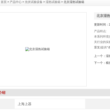
：
首页
>
产品中心
>
光伏试验设备
>
湿热试验箱
> 北京湿热试验箱
北京湿
更新时间：20
产品特点:
本系列环境
关行业的实
重复)提供
捷操作的计
上一个：
湿
内温湿度均
下一个：
模
能发生的安
介绍
上海上器