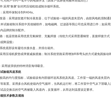
内可为用户节约一笔不小的电费开支（因客户实际使用频率高低而已）
硬件:采用“泰康”全封闭压缩机组成制冷循环系统。
剂：采用环保制冷剂R404a。
蒸发器：采用波纹翅片制冷蒸发器，位于试验箱一端的风道夹层内，由鼓风电机强制通
件:本试验箱制冷系统中其他辅助件，如电磁阀、过滤器等我公司也采用进口件；如采用
国内品牌的制冷配件。
温管路：低温管路采用优质无氧铜管、充氮焊接（传统方式采用普通铜管，直接焊接方
温或降温慢）
冷系统底部设有凝结水接水盘，并排出箱外。
：采用压缩机胶垫或弹簧减振措施；制冷系统管路采用增加R和弯头的方式避免因振动
噪：采用波浪状的特种消音海绵吸音。
热试验箱风道系统
保证较高的均匀度指标，试验箱设有内部循环送风系统及风道。工作室一端的风道夹层
等装置。采用多台风机使箱内空气循环，当风机运行时，将工作室中空气从下部吸入风
与试品交换后的空气再被吸入风道内，反复循环，从而达到温度设定要求。
验箱
技术参数及规格