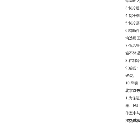
命周期
3.制冷
4.制冷
5.制冷
6.辅助
均选用
7.低
箱不降
8.在制
9.减振
破裂。
10.降
北京湿
1.为
器、风叶
作室中
湿热试