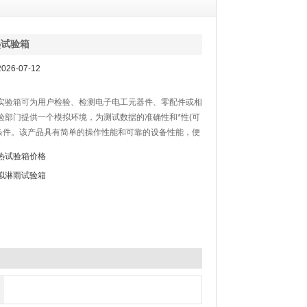
热试验箱
26-07-12
实验箱可为用户检验、检测电子电工元器件、零配件或相
验部门提供一个模拟环境，为测试数据的准确性和*性(可
*条件。该产品具有简单的操作性能和可靠的设备性能，便
测装置，结构一体化程度高，科学的空气流通设计，使室
热试验箱价格
匀，避免任何死角；完备的安全保护装置，避免了任何可
拟淋雨试验箱
全隐患，保证设备的长期可靠性.