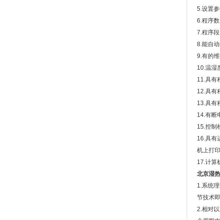
5.设置
6.程序数
7.程序
8.能自
9.有的
10.温
11.具
12.具
13.具
14.有
15.控
16.具
机上打
17.计
北京湿
1.系
节技术
2.相对