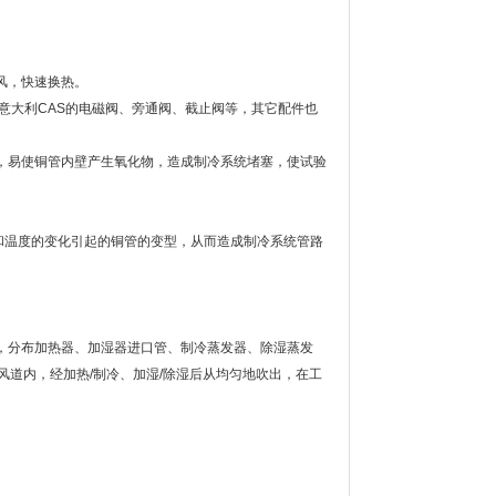
风，快速换热。
意大利CAS的电磁阀、旁通阀、截止阀等，其它配件也
式，易使铜管内壁产生氧化物，造成制冷系统堵塞，使试验
和温度的变化引起的铜管的变型，从而造成制冷系统管路
内，分布加热器、加湿器进口管、制冷蒸发器、除湿蒸发
道内，经加热/制冷、加湿/除湿后从均匀地吹出，在工