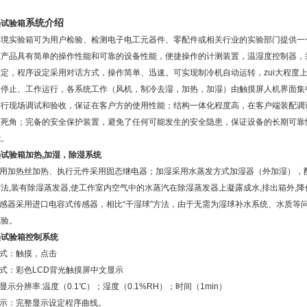
系统介绍
热试验箱
环境实验箱可为用户检验、检测电子电工元器件、零配件或相关行业的实验部门提供一
该产品具有简单的操作性能和可靠的设备性能，便捷操作的计测装置，温湿度控制器，
定，程序设定采用对话方式，操作简单、迅速。可实现制冷机自动运转，zui大程度
、停止、工作运行，各系统工作（风机，制冷去湿，加热，加湿）由触摸屏人机界面集
进行现场调试和验收，保证在客户方的使用性能；结构一体化程度高，在客户端装配调
何死角；完备的安全保护装置，避免了任何可能发生的安全隐患，保证设备的长期可靠
能。
试验箱加热,加湿，除湿系统
热采用加热丝加热、执行元件采用固态继电器；加湿采用水蒸发方式加湿器（外加湿）
法,装有除湿蒸发器,使工作室内空气中的水蒸汽在除湿蒸发器上凝露成水,排出箱外,
传感器采用进口电容式传感器，相比“干湿球”方法，由于无需为湿球补水系统、水质
试验。
热试验箱控制系统
方式：触摸，点击
方式：彩色LCD背光触摸屏中文显示
、显示分辨率:温度（0.1℃）；湿度（0.1%RH）；时间（1min）
显示：完整显示设定程序曲线。