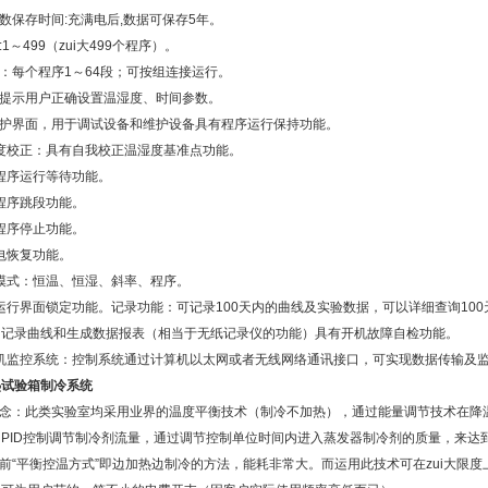
参数保存时间:充满电后,数据可保存5年。
:1～499（zui大499个程序）。
段：每个程序1～64段；可按组连接运行。
动提示用户正确设置温湿度、时间参数。
维护界面，用于调试设备和维护设备具有程序运行保持功能。
湿度校正：具有自我校正温湿度基准点功能。
有程序运行等待功能。
有程序跳段功能。
有程序停止功能。
断电恢复功能。
制模式：恒温、恒湿、斜率、程序。
有运行界面锁定功能。记录功能：可记录100天内的曲线及实验数据，可以详细查询100
印记录曲线和生成数据报表（相当于无纸记录仪的功能）具有开机故障自检功能。
算机监控系统：控制系统通过计算机以太网或者无线网络通讯接口，可实现数据传输及
热试验箱制冷系统
统理念：此类实验室均采用业界的温度平衡技术（制冷不加热），通过能量调节技术在
即PID控制调节制冷剂流量，通过调节控制单位时间内进入蒸发器制冷剂的质量，来达
以前“平衡控温方式”即边加热边制冷的方法，能耗非常大。而运用此技术可在zui大