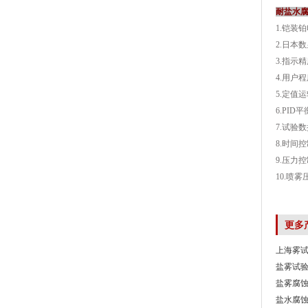
耐盐水
1.铠装
2.日本数
3.指示精
4.用户
5.定值
6.PI
7.试验
8.时间
9.压力
10.喷雾
更多
上海雾试
盐雾试
盐雾腐
盐水腐