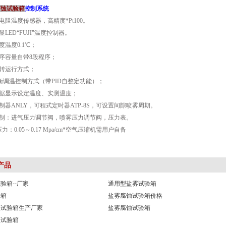
腐蚀试验箱
控制系统
铂电阻温度传感器，高精度*Pt100。
显LED“FUJI"温度控制器。
度温度0.1℃；
程序容量自带8段程序；
运转运行方式；
D平衡调温控制方式（带PID自整定功能）；
数据显示设定温度、实测温度；
控制器ANLY，可程式定时器ATP-8S，可设置间隙喷雾周期。
控制：进气压力调节阀，喷雾压力调节阀，压力表。
压力：0.05～0.17 Mpa/cm*空气压缩机需用户自备
产品
验箱--厂家
通用型盐雾试验箱
验箱
盐雾腐蚀试验箱价格
蚀试验箱生产厂家
盐雾腐蚀试验箱
蚀试验箱