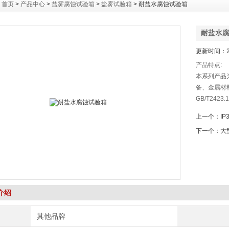
：
首页
>
产品中心
>
盐雾腐蚀试验箱
>
盐雾试验箱
> 耐盐水腐蚀试验箱
耐盐水
更新时间：20
产品特点:
本系列产品
备、金属材
GB/T24
IEC600
上一个：
I
雾》和ISO
下一个：
大
关的盐雾试
介绍
其他品牌