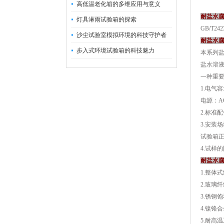
高低温老化箱的多维应用与意义
耐盐水
灯具淋雨试验箱的探索
GB/T
沙尘试验室模拟环境的科技守护者
耐盐水
步入式环境试验箱的科技魅力
本系列
盐水溶
一种重
1.电气
电源：AC
2.标准
3.安装
试验箱正
4.试样
耐盐水
1.整体
2.玻璃
3.锈钢
4.镍铬
5.耐高