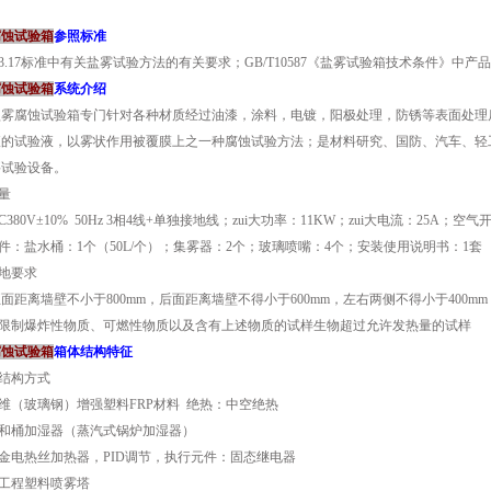
腐蚀试验箱
参照标准
2423.17标准中有关盐雾试验方法的有关要求；GB/T10587《盐雾试验箱技术条件》中
腐蚀试验箱
系统介绍
盐雾腐蚀试验箱专门针对各种材质经过油漆，涂料，电镀，阳极处理，防锈等表面处理
液的试验液，以雾状作用被覆膜上之一种腐蚀试验方法；是材料研究、国防、汽车、轻
要试验设备。
容量
380V±10% 50Hz 3相4线+单独接地线；zui大功率：11KW；zui大电流：25A；空
配件：盐水桶：1个（50L/个）；集雾器：2个；玻璃喷嘴：4个；安装使用说明书：1套
场地要求
面距离墙壁不小于800mm，后面距离墙壁不得小于600mm，左右两侧不得小于400
的限制爆炸性物质、可燃性物质以及含有上述物质的试样生物超过允许发热量的试样
腐蚀试验箱
箱体结构特征
式结构方式
纤维（玻璃钢）增强塑料FRP材料 绝热：中空绝热
饱和桶加湿器（蒸汽式锅炉加湿器）
合金电热丝加热器，PID调节，执行元件：固态继电器
温工程塑料喷雾塔