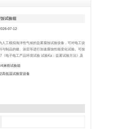
腐蚀试验箱
26-07-12
为人工模拟海洋性气候的盐雾腐蚀试验设备，可对电工设
料与制品的镀、涂层等进行加速腐蚀性能变化试验。可按
23.17《电子电工产品环境试验 试验Ka：盐雾试验方法》及
68-2-11《基本环境试验规程第二部分：试验、试验Ka:盐
P3/4淋雨试验箱
9227《人工模拟气候腐蚀试验-盐雾试验》等标准进行相
型高低温试验室设备
验，同时也可做醋酸盐雾试验