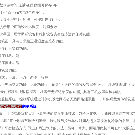
参数保存时间:充满电后,数据可保存5年。
:1～499（zui大499个程序）。
段：每个程序1～64段；可按组连接运行。
动提示用户正确设置温湿度、时间参数。
维护界面，用于调试设备和维护设备具有程序运行保持功能。
湿度校正：具有自我校正温湿度基准点功能。
有程序运行等待功能。
有程序跳段功能。
有程序停止功能。
断电恢复功能。
制模式：恒温、恒湿、斜率、程序。
有运行界面锁定功能。记录功能：可记录100天内的曲线及实验数据，可以详细查询100天
记录曲线和生成数据报表（相当于无纸记录仪的功能）具有开机故障自检功能。
算机监控系统：控制系统通过计算机以太网或者无线网络通讯接口，可实现数据传输及
低温湿热试验箱
制冷系统
统理念：此类实验室均采用业界先进的温度平衡技术（制冷不加热），通过能量调节技术
技术即PID控制调节制冷剂流量，通过调节控制单位时间内进入蒸发器制冷剂的质量，
以前“平衡控温方式”即边加热边制冷的方法，能耗非常大。而运用此技术可在zui大