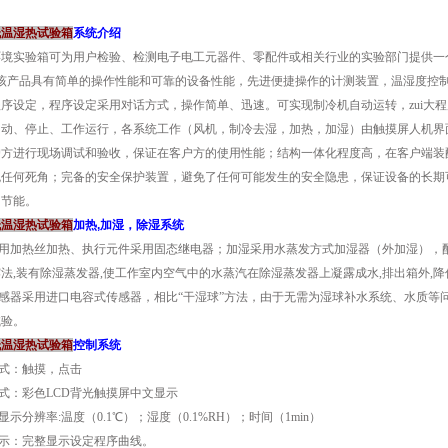
低温湿热试验箱
系统介绍
环境实验箱可为用户检验、检测电子电工元器件、零配件或相关行业的实验部门提供一
。该产品具有简单的操作性能和可靠的设备性能，先进便捷操作的计测装置，温湿度控
序设定，程序设定采用对话方式，操作简单、迅速。可实现制冷机自动运转，zui大
启动、停止、工作运行，各系统工作（风机，制冷去湿，加热，加湿）由触摸屏人机界
户方进行现场调试和验收，保证在客户方的使用性能；结构一体化程度高，在客户端装
免任何死角；完备的安全保护装置，避免了任何可能发生的安全隐患，保证设备的长期
，节能。
低温湿热试验箱
加热,加湿，除湿系统
热采用加热丝加热、执行元件采用固态继电器；加湿采用水蒸发方式加湿器（外加湿），
法,装有除湿蒸发器,使工作室内空气中的水蒸汽在除湿蒸发器上凝露成水,排出箱外,
传感器采用进口电容式传感器，相比“干湿球”方法，由于无需为湿球补水系统、水质
试验。
低温湿热试验箱
控制系统
方式：触摸，点击
方式：彩色LCD背光触摸屏中文显示
、显示分辨率:温度（0.1℃）；湿度（0.1%RH）；时间（1min）
显示：完整显示设定程序曲线。