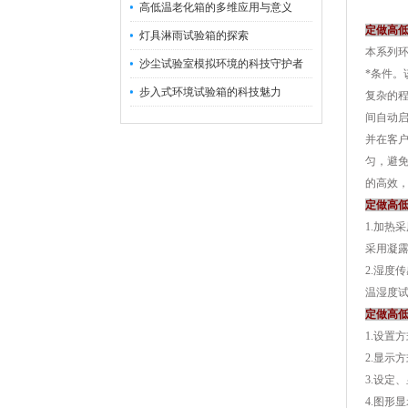
高低温老化箱的多维应用与意义
定做高
灯具淋雨试验箱的探索
本系列
沙尘试验室模拟环境的科技守护者
*条件
步入式环境试验箱的科技魅力
复杂的程
间自动
并在客
匀，避
的高效
定做高
1.加
采用凝露
2.湿度
温湿度
定做高
1.设置
2.显示
3.设定
4.图形