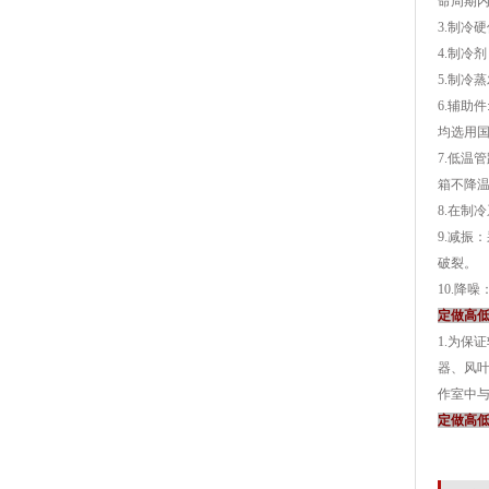
命周期
3.制冷
4.制冷
5.制冷
6.辅助
均选用
7.低
箱不降
8.在制
9.减振
破裂。
10.降
定做高
1.为
器、风叶
作室中
定做高