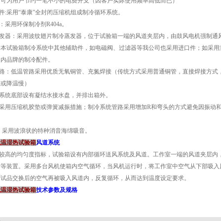
内可为用户节约一笔不小的电费开支（因客户实际使用频率高低而已）
硬件:采用“泰康”全封闭压缩机组成制冷循环系统。
剂：采用环保制冷剂R404a。
蒸发器：采用波纹翅片制冷蒸发器，位于试验箱一端的风道夹层内，由鼓风电机强制通
件:本试验箱制冷系统中其他辅助件，如电磁阀、过滤器等我公司也采用进口件；如采用
国内品牌的制冷配件。
温管路：低温管路采用优质无氧铜管、充氮焊接（传统方式采用普通铜管，直接焊接方式
温或降温慢）
冷系统底部设有凝结水接水盘，并排出箱外。
：采用压缩机胶垫或弹簧减振措施；制冷系统管路采用增加R和弯头的方式避免因振动
噪：采用波浪状的特种消音海绵吸音。
低温湿热试验箱
风道系统
保证较高的均匀度指标，试验箱设有内部循环送风系统及风道。工作室一端的风道夹层内
等装置。采用多台风机使箱内空气循环，当风机运行时，将工作室中空气从下部吸入风
与试品交换后的空气再被吸入风道内，反复循环，从而达到温度设定要求。
低温湿热试验箱
技术参数及规格