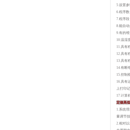
5.设置
6.程序数
7.程序
8.能自
9.有的
10.温
11.具
12.具
13.具
14.有
15.控
16.具
上打印
17.计
定做高
1.系
量调节
2.相对