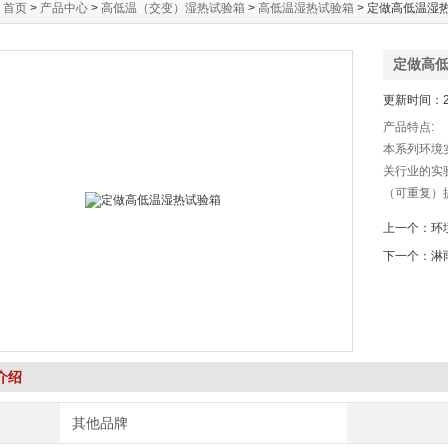
：
首页
>
产品中心
>
高低温（交变）湿热试验箱
>
高低温湿热试验箱
> 定做高低温湿
定做高
更新时间：20
产品特点:
本系列环境
关行业的实
（可重复）
能，先进便
上一个：
环
设计，使室
下一个：
淋
免了任何可
介绍
其他品牌