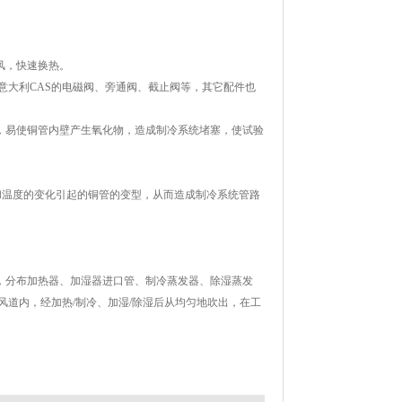
风，快速换热。
意大利CAS的电磁阀、旁通阀、截止阀等，其它配件也
，易使铜管内壁产生氧化物，造成制冷系统堵塞，使试验
和温度的变化引起的铜管的变型，从而造成制冷系统管路
，分布加热器、加湿器进口管、制冷蒸发器、除湿蒸发
道内，经加热/制冷、加湿/除湿后从均匀地吹出，在工