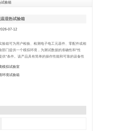
热试验箱
低温湿热试验箱
26-07-12
实验箱可为用户检验、检测电子电工元器件、零配件或相
验部门提供一个模拟环境，为测试数据的准确性和*性
提供*条件。该产品具有简单的操作性能和可靠的设备性
捷操作的计测装置，结构一体化程度高，科学的空气流通
境模拟试验室
内温湿度均匀，避免任何死角；完备的安全保护装置，避
雨环境试验箱
能发生的安全隐患，保证设备的长期可靠性.