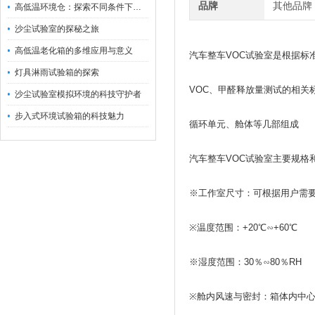
品牌
其他品牌
高低温环境仓：探索不同条件下的科学奥秘
沙尘试验室的探秘之旅
高低温老化箱的多维应用与意义
汽车整车VOC试验室是根据标准
灯具淋雨试验箱的探索
VOC、甲醛释放量测试的相
沙尘试验室模拟环境的科技守护者
步入式环境试验箱的科技魅力
循环单元、舱体等几部组成
汽车整车VOC试验室主要规格
※工作室尺寸：可根据用户需要来
※温度范围：+20℃∽+60℃
※湿度范围：30％∽80％RH
※舱内风速与密封：箱体内中心点