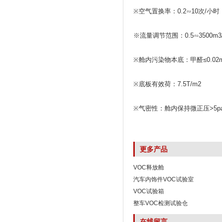
※空气置换率：0.2∽10次/小时
※流量调节范围：0.5∽3500m3
※舱内污染物本底：甲醛≤0.02mg
※底板有效荷：7.5T/m2
※气密性：舱内保持微正压>5p
更多产品
VOC释放舱
汽车内饰件VOC试验室
VOC试验箱
整车VOC检测试验仓
在线留言