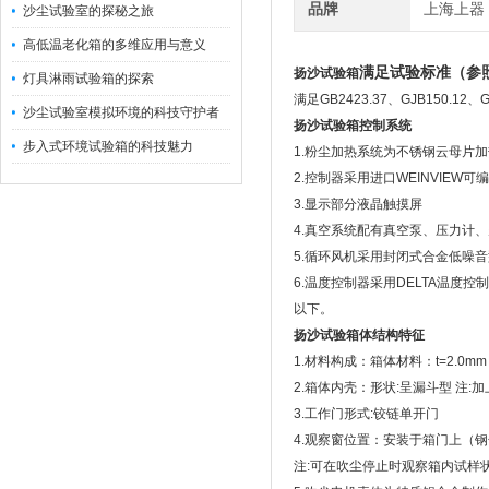
品牌
上海上器
沙尘试验室的探秘之旅
高低温老化箱的多维应用与意义
满足试验标准（参
扬沙试验箱
灯具淋雨试验箱的探索
满足GB2423.37、GJB150.12、G
沙尘试验室模拟环境的科技守护者
扬沙试验箱控制系统
步入式环境试验箱的科技魅力
1.粉尘加热系统为不锈钢云母片
2.控制器采用进口WEINVIEW可
3.显示部分液晶触摸屏
4.真空系统配有真空泵、压力计
5.循环风机采用封闭式合金低噪
6.温度控制器采用DELTA温度
以下。
扬沙试验箱体结构特征
1.材料构成：箱体材料：t=2.0m
2.箱体内壳：形状:呈漏斗型 注
3.工作门形式:铰链单开门
4.观察窗位置：安装于箱门上（
注:可在吹尘停止时观察箱内试样