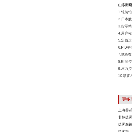
山东耐
1.铠装
2.日本数
3.指示精
4.用户
5.定值
6.PI
7.试验
8.时间
9.压力
10.喷雾
更多
上海雾试
非标盐
盐雾腐
盐雾箱