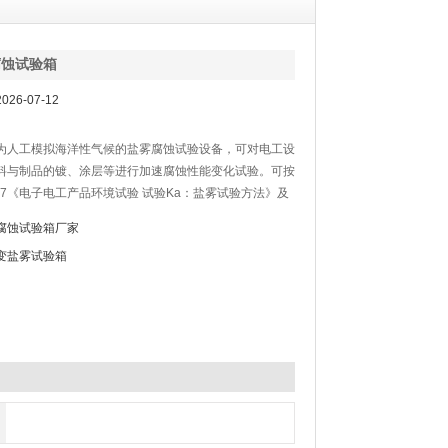
腐蚀试验箱
26-07-12
为人工模拟海洋性气候的盐雾腐蚀试验设备，可对电工设
料与制品的镀、涂层等进行加速腐蚀性能变化试验。可按
23.17《电子电工产品环境试验 试验Ka：盐雾试验方法》及
68-2-11《基本环境试验规程第二部分：试验、试验Ka:盐
腐蚀试验箱厂家
9227《人工模拟气候腐蚀试验-盐雾试验》等标准进行相
变盐雾试验箱
验，同时也可做醋酸盐雾试验。