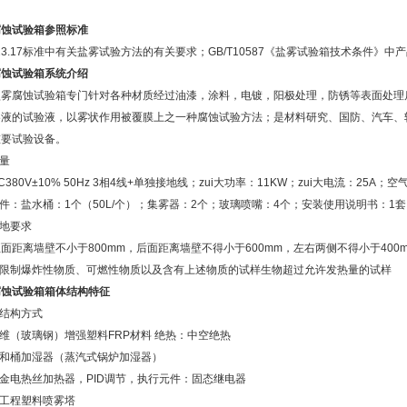
腐蚀试验箱
参照标准
2423.17标准中有关盐雾试验方法的有关要求；GB/T10587《盐雾试验箱技术条件》
腐蚀试验箱系统介绍
盐雾腐蚀试验箱专门针对各种材质经过油漆，涂料，电镀，阳极处理，防锈等表面处理
溶液的试验液，以雾状作用被覆膜上之一种腐蚀试验方法；是材料研究、国防、汽车、
重要试验设备。
容量
380V±10% 50Hz 3相4线+单独接地线；zui大功率：11KW；zui大电流：25A；
配件：盐水桶：1个（50L/个）；集雾器：2个；玻璃喷嘴：4个；安装使用说明书：1套
场地要求
面距离墙壁不小于800mm，后面距离墙壁不得小于600mm，左右两侧不得小于40
的限制爆炸性物质、可燃性物质以及含有上述物质的试样生物超过允许发热量的试样
腐蚀试验箱箱体结构特征
式结构方式
纤维（玻璃钢）增强塑料FRP材料 绝热：中空绝热
饱和桶加湿器（蒸汽式锅炉加湿器）
合金电热丝加热器，PID调节，执行元件：固态继电器
温工程塑料喷雾塔