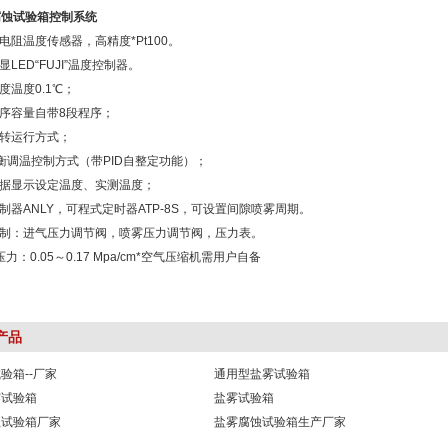
腐蚀试验箱控制系统
铂电阻温度传感器，高精度*Pt100。
显LED“FUJI”温度控制器。
度温度0.1℃；
程序容量自带8段程序；
运转运行方式；
D平衡调温控制方式（带PID自整定功能）；
数据显示设定温度、实测温度；
控制器ANLY，可程式定时器ATP-8S，可设置间隙喷雾周期。
控制：进气压力调节阀，喷雾压力调节阀，压力表。
压力：0.05～0.17 Mpa/cm*空气压缩机需用户自备
产品
验箱--厂家
通用型盐雾试验箱
雾试验箱
盐雾试验箱
蚀试验箱厂家
盐雾腐蚀试验箱生产厂家