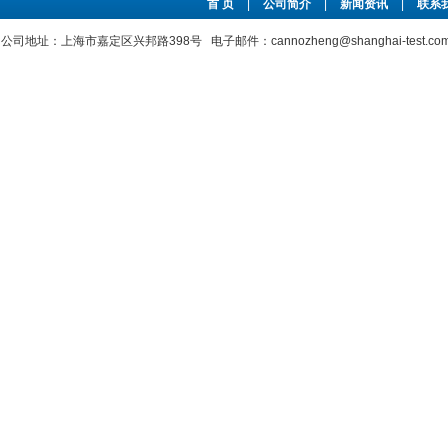
首 页
|
公司简介
|
新闻资讯
|
联系
公司地址：上海市嘉定区兴邦路398号 电子邮件：cannozheng@shanghai-test.c