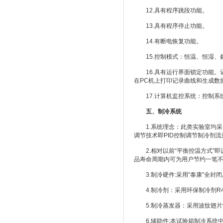
12.具有程序跳段功能。
13.具有程序停止功能。
14.有断电恢复功能。
15.控制模式：恒温、恒湿、
16.具有运行界面锁定功能。记
在PC机上打印记录曲线和生成数
17.计算机监控系统：控制系
五、
制冷系统
1.系统理念：此类实验室均采用
调节技术即PID控制调节制冷剂
2.相对以前“平衡控温方式”即
品寿命周期内可为用户节约一笔不
3.制冷硬件:采用“泰康”全封
4.制冷剂：采用环保制冷剂R4
5.制冷蒸发器：采用波纹翅片
6.辅助件:本试验箱制冷系统中