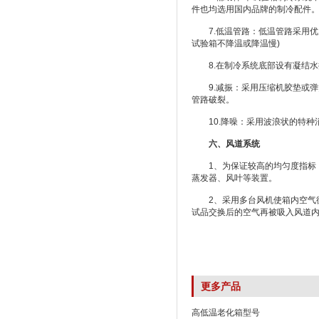
件也均选用国内品牌的制冷配件
7.低温管路：低温管路采用优
试验箱不降温或降温慢)
8.在制冷系统底部设有凝结水
9.减振：采用压缩机胶垫或弹
管路破裂。
10.降噪：采用波浪状的特种
六、
风道系统
1、为保证较高的均匀度指标，
蒸发器、风叶等装置。
2、采用多台风机使箱内空气循
试品交换后的空气再被吸入风道
更多产品
高低温老化箱型号