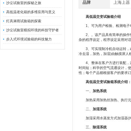
品牌
上海上器
沙尘试验室的探秘之旅
高低温老化箱的多维应用与意义
高低温交变试验箱介绍
灯具淋雨试验箱的探索
1、可为用户检验、检测电子电工
沙尘试验室模拟环境的科技守护者
2、。该产品具有简单的操作性
步入式环境试验箱的科技魅力
杂的程序设定，程序设定采用对
3、可实现制冷机自动运转，zu
冷去湿，加热，加湿)由触摸屏人
4、整体在客户方进行装配，运
时间短；科学的空气流通设计，
性；每个产品都根据客户的要求
高低温交变试验箱系统介绍
一、
加
热系统
加热采用加热丝加热、执行元
二、
加
湿系统
加湿采用水蒸发方式加湿器(外
三、
除湿系统