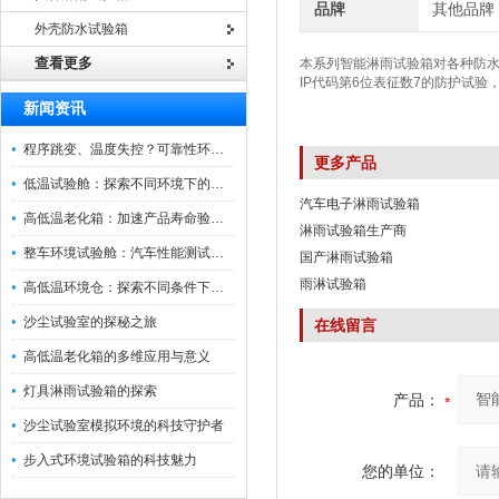
品牌
其他品牌
外壳防水试验箱
查看更多
本系列智能淋雨试验箱对各种防
IP代码第6位表征数7的防护试验，
新闻资讯
程序跳变、温度失控？可靠性环境试验箱控制系统故障处理
更多产品
低温试验舱：探索不同环境下的科技边界
汽车电子淋雨试验箱
高低温老化箱：加速产品寿命验证的可靠伙伴
淋雨试验箱生产商
整车环境试验舱：汽车性能测试的设备
国产淋雨试验箱
雨淋试验箱
高低温环境仓：探索不同条件下的科学奥秘
沙尘试验室的探秘之旅
在线留言
高低温老化箱的多维应用与意义
灯具淋雨试验箱的探索
产品：
沙尘试验室模拟环境的科技守护者
步入式环境试验箱的科技魅力
您的单位：