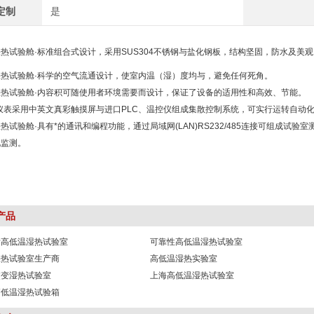
定制
是
热试验舱·标准组合式设计，采用SUS304不锈钢与盐化钢板，结构坚固，防水及美观
湿热试验舱·科学的空气流通设计，使室内温（湿）度均与，避免任何死角。
湿热试验舱·内容积可随使用者环境需要而设计，保证了设备的适用性和高效、节能。
仪表采用中英文真彩触摸屏与进口PLC、温控仪组成集散控制系统，可实行运转自动
热试验舱·具有*的通讯和编程功能，通过局域网(LAN)RS232/485连接可组成
化监测。
产品
标高低温湿热试验室
可靠性高低温湿热试验室
湿热试验室生产商
高低温湿热实验室
交变湿热试验室
上海高低温湿热试验室
高低温湿热试验箱