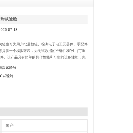
湿热试验舱
26-07-13
实验室可为用户批量检验、检测电子电工元器件、零配件
等提供一个模拟环境，为测试数据的准确性和*性（可重
条件。该产品具有简单的操作性能和可靠的设备性能，先
的计测装置，温湿度控制器，采用先进的中文液晶显示画
低温试验舱
可进行各种复杂的程序设定，程序设定采用对话方式，操
OC试验舱
速。
国产