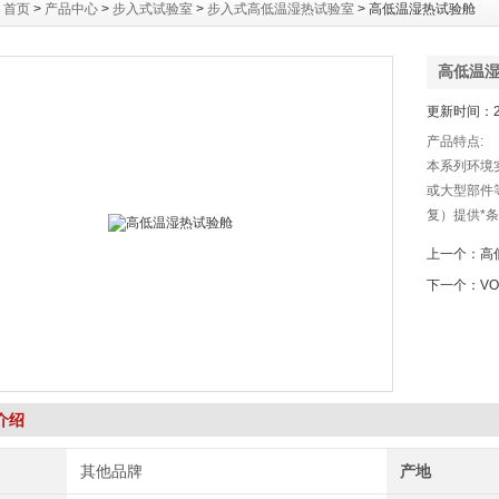
：
首页
>
产品中心
>
步入式试验室
>
步入式高低温湿热试验室
> 高低温湿热试验舱
高低温
更新时间：20
产品特点:
本系列环境
或大型部件
复）提供*
进便捷操作
上一个：
高
面触摸屏，
下一个：
V
作简单、迅
介绍
其他品牌
产地