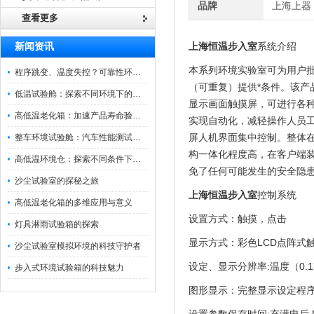
品牌
上海上器
查看更多
上海恒温步入室
系统介绍
新闻资讯
本系列环境实验室可为用户
程序跳变、温度失控？可靠性环境试验箱控制系统故障处理
（可重复）提供*条件。该
低温试验舱：探索不同环境下的科技边界
显示画面触摸屏，可进行各种
高低温老化箱：加速产品寿命验证的可靠伙伴
实现自动化，减轻操作人员
屏人机界面集中控制。整体
整车环境试验舱：汽车性能测试的设备
构一体化程度高，在客户端
高低温环境仓：探索不同条件下的科学奥秘
免了任何可能发生的安全隐
沙尘试验室的探秘之旅
上海恒温步入室
控制系统
高低温老化箱的多维应用与意义
设置方式：触摸，点击
灯具淋雨试验箱的探索
显示方式：彩色LCD点阵式
沙尘试验室模拟环境的科技守护者
设定、显示分辨率:温度（0.1
步入式环境试验箱的科技魅力
图形显示：完整显示设定程