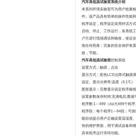
汽车高低温试验室系统介绍
本系列环境实验室可为用户批量检
件。该产品具有简单的操作性能
程序设定，程序设定采用对话方式
启动、停止、工作运行，各系统
户方进行现场调试和验收，保证
免任何死角；完备的安全保护装
效，节能。
汽车高低温试验室
控制系统
设置方式：触摸，点击
显示方式：彩色LCD点阵式触摸
设定、显示分辨率:温度（0.1℃）
图形显示：完整显示设定程序曲
设置参数保存时间:充满电后,数据
程序数:1～499（zui大499个程
程序段：每个程序1～64段；可
能自动提示用户正确设置温湿度
有的维护界面，用于调试设备和
具有程序运行等待功能。