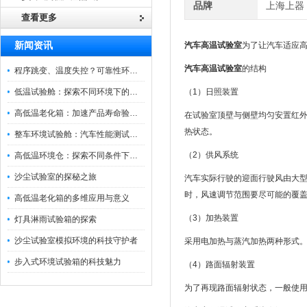
品牌
上海上器
查看更多
新闻资讯
汽车高温试验室
为了让汽车适应
汽车高温试验室
的结构
程序跳变、温度失控？可靠性环境试验箱控制系统故障处理
低温试验舱：探索不同环境下的科技边界
（1）日照装置
高低温老化箱：加速产品寿命验证的可靠伙伴
在试验室顶壁与侧壁均匀安置红
热状态。
整车环境试验舱：汽车性能测试的设备
（2）供风系统
高低温环境仓：探索不同条件下的科学奥秘
沙尘试验室的探秘之旅
汽车实际行驶的迎面行驶风由大
时，风速调节范围要尽可能的覆
高低温老化箱的多维应用与意义
（3）加热装置
灯具淋雨试验箱的探索
沙尘试验室模拟环境的科技守护者
采用电加热与蒸汽加热两种形式
步入式环境试验箱的科技魅力
（4）路面辐射装置
为了再现路面辐射状态，一般使用加