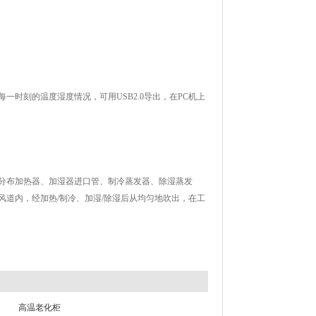
一时刻的温度湿度情况，可用USB2.0导出，在PC机上
分布加热器、加湿器进口管、制冷蒸发器、除湿蒸发
道内，经加热/制冷、加湿/除湿后从均匀地吹出，在工
高温老化柜