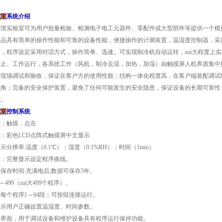
试室
系统介绍
环境实验室可为用户批量检验、检测电子电工元器件、零配件或大型部件等提供一个模
产品具有简单的操作性能和可靠的设备性能，便捷操作的计测装置，温湿度控制器，采
，程序设定采用对话方式，操作简单、迅速。可实现制冷机自动运转，zui大程度上
停止、工作运行，各系统工作（风机，制冷去湿，加热，加湿）由触摸屏人机界面集中
行现场调试和验收，保证在客户方的使用性能；结构一体化程度高，在客户端装配调试
死角；完备的安全保护装置，避免了任何可能发生的安全隐患，保证设备的长期可靠性
能。
试室
控制系统
式：触摸，点击
：彩色LCD点阵式触摸屏中文显示
示分辨率:温度（0.1℃）；湿度（0.1%RH）；时间（1min）
示：完整显示设定程序曲线。
保存时间:充满电后,数据可保存5年。
～499（zui大499个程序）。
每个程序1～64段；可按组连接运行。
提示用户正确设置温湿度、时间参数。
护界面，用于调试设备和维护设备具有程序运行保持功能。