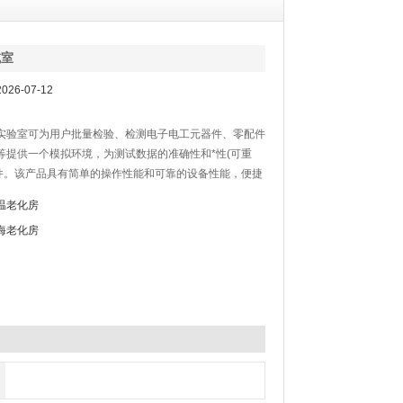
试室
26-07-12
实验室可为用户批量检验、检测电子电工元器件、零配件
等提供一个模拟环境，为测试数据的准确性和*性(可重
条件。该产品具有简单的操作性能和可靠的设备性能，便捷
装置，温湿度控制器，采用先进的中文液晶显示画面触摸
温老化房
各种复杂的程序设定，程序设定采用对话方式，操作简
海老化房