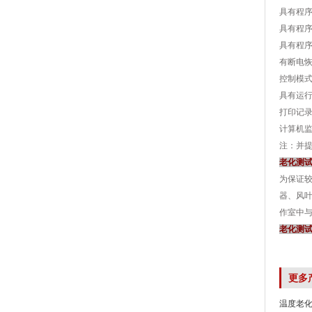
具有程
具有程
具有程
有断电
控制模
具有运行
打印记
计算机
注：并
老化测
为保证
器、风叶
作室中
老化测
更多
温度老