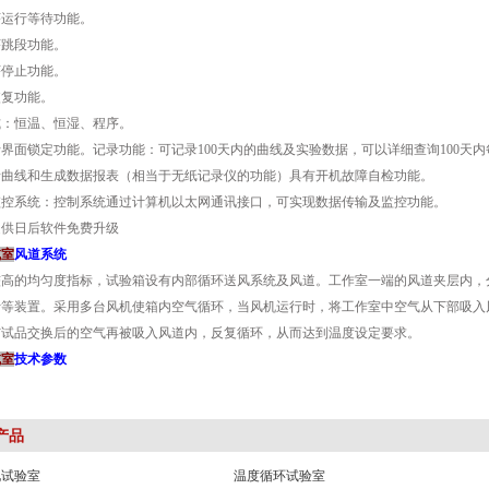
序运行等待功能。
序跳段功能。
序停止功能。
恢复功能。
式：恒温、恒湿、程序。
界面锁定功能。记录功能：可记录100天内的曲线及实验数据，可以详细查询100天内每
录曲线和生成数据报表（相当于无纸记录仪的功能）具有开机故障自检功能。
监控系统：控制系统通过计算机以太网通讯接口，可实现数据传输及监控功能。
提供日后软件免费升级
试室
风道系统
较高的均匀度指标，试验箱设有内部循环送风系统及风道。工作室一端的风道夹层内，
等装置。采用多台风机使箱内空气循环，当风机运行时，将工作室中空气从下部吸入风
与试品交换后的空气再被吸入风道内，反复循环，从而达到温度设定要求。
试室
技术参数
产品
化试验室
温度循环试验室