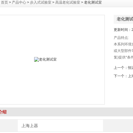
：
首页
>
产品中心
>
步入式试验室
>
高温老化试验室
> 老化测试室
老化测
更新时间：20
产品特点:
本系列环境
或大型部件
复)提供*
操作的计测
上一个：
恒
屏，可进行
下一个：
上
单、迅速。
介绍
上海上器