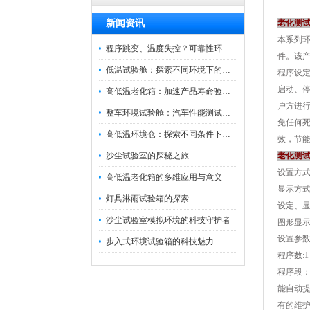
新闻资讯
老化测
本系列
程序跳变、温度失控？可靠性环境试验箱控制系统故障处理
件。该
低温试验舱：探索不同环境下的科技边界
程序设定
启动、
高低温老化箱：加速产品寿命验证的可靠伙伴
户方进
整车环境试验舱：汽车性能测试的设备
免任何
高低温环境仓：探索不同条件下的科学奥秘
效，节
沙尘试验室的探秘之旅
老化测
设置方
高低温老化箱的多维应用与意义
显示方式
灯具淋雨试验箱的探索
设定、显
沙尘试验室模拟环境的科技守护者
图形显
设置参数
步入式环境试验箱的科技魅力
程序数:1
程序段：
能自动
有的维