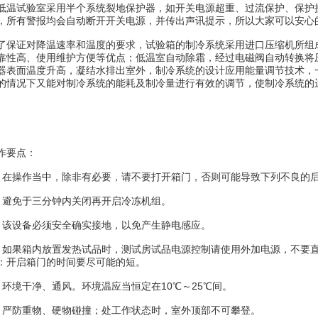
试验室采用半个系统裂地保护器，如开关电源超重、过流保护、保护接
，所有警报均会自动断开开关电源，并传出声讯提示，所以大家可以安心
证对降温速率和温度的要求，试验箱的制冷系统采用进口压缩机所组成
靠性高、使用维护方便等优点；低温室自动除霜，经过电磁阀自动转换将
器表面温度升高，凝结水排出室外，制冷系统的设计应用能量调节技术，
的情况下又能对制冷系统的能耗及制冷量进行有效的调节，使制冷系统的
要点：
操作当中，除非有必要，请不要打开箱门，否则可能导致下列不良的
免于三分钟内关闭再开启冷冻机组。
设备必须安全确实接地，以免产生静电感应。
果箱内放置发热试品时，测试房试品电源控制请使用外加电源，不要直
：开启箱门的时间要尽可能的短。
境干净、通风。环境温应当恒定在10℃～25℃间。
防重物、硬物碰撞；处工作状态时，室外顶部不可攀登。