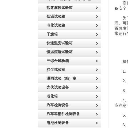
高低温
盐雾腐蚀试验箱
备安全
低温试验箱
为了保
理、可
老化试验箱
得蒸发
常运行
干燥箱
快速温变试验箱
恒温恒湿试验箱
三综合试验箱
操作
沙尘试验室
1、在
淋雨试验（箱）室
2、避
光伏试验设备
3、该
老化箱
4、如
汽车检测设备
应注意
汽车零部件检测设备
5、环
电池检测设备
6、严