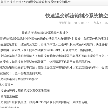
：
首页
>
技术支持
> 快速温变试验箱制冷系统抽空和排空
快速温变试验箱制冷系统抽空
更新日期：2019-08-27 点击：198
温变试验箱制冷系统抽空和排空
变试验箱制冷系统制冷剂回收的操作办法是用六角板顺时针旋转，关闭室外机的液体
剂便通过液体管，经室内蒸发器，再经气体管从三通阀只收回到室外机组内，快速温变
修理阀，看到气压表上的压力读收接近0mPa时，可及时关闭三能阀停机。
变试验箱加湿器的电源输入：如果没有通电或者加湿器已坏是不可能有湿度的变化，
值的变化，如果没有则说明传感器坏了，这种情况下也是不会显示湿度的。
变试验箱加湿器的功率问题：假如恒温恒湿环境箱的尺寸大而加湿器的功率小，会导
了的情况下，也不会有湿度的表现。
变试验箱制冷系统抽空和排空
真空泵抽空
连接好修理阀，用软笔接到真空泵吸完端
启动真空泵抽空
力表指针应何负压值，抽到-0.095mpa以下并保持稳定，则抽空合格。