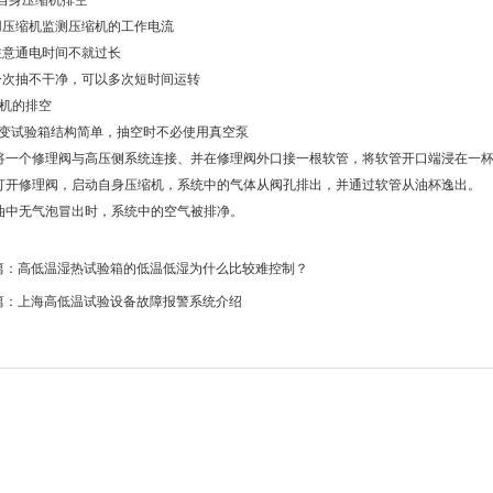
自身压缩机排空
用压缩机监测压缩机的工作电流
注意通电时间不就过长
一次抽不干净，可以多次短时间运转
机的排空
变试验箱结构简单，抽空时不必使用真空泵
将一个修理阀与高压侧系统连接、并在修理阀外口接一根软管，将软管开口端浸在一
打开修理阀，启动自身压缩机，系统中的气体从阀孔排出，并通过软管从油杯逸出。
油中无气泡冒出时，系统中的空气被排净。
篇：
高低温湿热试验箱的低温低湿为什么比较难控制？
篇：
上海高低温试验设备故障报警系统介绍