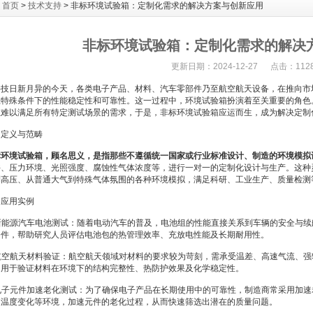
：
首页
>
技术支持
> 非标环境试验箱：定制化需求的解决方案与创新应用
非标环境试验箱：定制化需求的解决
更新日期：2024-12-27 点击：112
日新月异的今天，各类电子产品、材料、汽车零部件乃至航空航天设备，在推向市
在特殊条件下的性能稳定性和可靠性。这一过程中，环境试验箱扮演着至关重要的角色
往难以满足所有特定测试场景的需求，于是，非标环境试验箱应运而生，成为解决定制
义与范畴
标环境试验箱
，顾名思义，是指那些不遵循统一国家或行业标准设计、制造的环境模拟
件、压力环境、光照强度、腐蚀性气体浓度等，进行一对一的定制化设计与生产。这种
到高压、从普通大气到特殊气体氛围的各种环境模拟，满足科研、工业生产、质量检测
应用实例
新能源汽车电池测试：随着电动汽车的普及，电池组的性能直接关系到车辆的安全与续
条件，帮助研究人员评估电池包的热管理效率、充放电性能及长期耐用性。
航空航天材料验证：航空航天领域对材料的要求较为苛刻，需承受温差、高速气流、强
，用于验证材料在环境下的结构完整性、热防护效果及化学稳定性。
电子元件加速老化测试：为了确保电子产品在长期使用中的可靠性，制造商常采用加速
速温度变化等环境，加速元件的老化过程，从而快速筛选出潜在的质量问题。