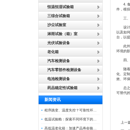
4. 
恒温恒湿试验箱
件，模
三综合试验箱
三、设
沙尘试验室
设计非
以及如
淋雨试验（箱）室
台，以
光伏试验设备
此外，
环境的
老化箱
四、
汽车检测设备
随着科
汽车零部件检测设备
化、定
电池检测设备
效、环
药品稳定性试验箱
总之，
可替代
新闻资讯
程序跳变、温度失控？可靠性环境试验箱控制系统故障处理
低温试验舱：探索不同环境下的科技边界
上一
高低温老化箱：加速产品寿命验证的可靠伙伴