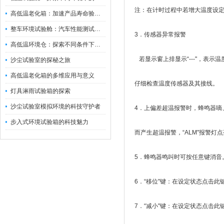
注：在计时过程中若增大温度设定
高低温老化箱：加速产品寿命验证的可靠伙伴
整车环境试验舱：汽车性能测试的设备
3．传感器异常报警
高低温环境仓：探索不同条件下的科学奥秘
若显示窗上排显示“---"，表
沙尘试验室的探秘之旅
高低温老化箱的多维应用与意义
仔细检查温度传感器及其接线。
灯具淋雨试验箱的探索
沙尘试验室模拟环境的科技守护者
4．上偏差超温报警时，蜂鸣器嘀、
步入式环境试验箱的科技魅力
而产生超温报警，“ALM"报警灯
5．蜂鸣器鸣叫时可按任意键消音
6．“移位"键：在设定状态点击
7．“减小"键：在设定状态点击